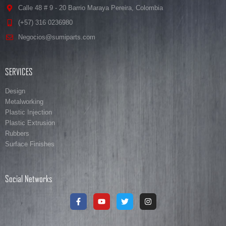
Calle 48 # 9 - 20 Barrio Maraya Pereira, Colombia
(+57) 316 0236980
Negocios@sumiparts.com
SERVICES
Design
Metalworking
Plastic Injection
Plastic Extrusion
Rubbers
Surface Finishes
Social Networks